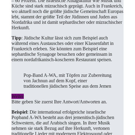
– 60 Prozent. Die israelische Alltagskultur wie Musik und
Küche sind stark mizrachisch geprägt. Auch in Frankreich,
wo aktuell noch die größte jüdische Gemeinschaft Europas
lebt, stammt der größte Teil der Jüdinnen und Juden aus
Nordafrika und ist damit sephardischer oder mizrachischer
Herkunft.
Tipp
: Jüdische Kultur lässt sich zum Beispiel auch
während eines Austausches oder einer Klassenfahrt in
Frankreich erleben. Sie könnten zum Beispiel eine
sephardische Synagoge besuchen oder gemeinsam in
einem nordafrikanisch-koscheren Restaurant speisen.
Pop-Band A-WA, mit Töpfen zur Zubereitung
von Jachnun auf dem Kopf, einer
traditionellen jüdischen Speise aus dem Jemen
Weiter
Bitte geben Sie zuerst Ihre Antwort/Antworten an.
Beispiel
: Die international erfolgreiche israelische
Popband A-WA besteht aus drei jemenitisch-jüdischen
Schwestern, die auf Arabisch singen. In ihrer Musik
nehmen sie stark Bezug auf ihre Herkunft, vertonen
traditionelle Lieder mit modernem Elektrosound oder