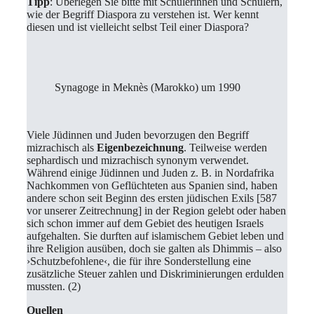
Tipp
: Überlegen Sie bitte mit Schülerinnen und Schülern,
wie der Begriff Diaspora zu verstehen ist. Wer kennt
diesen und ist vielleicht selbst Teil einer Diaspora?
Synagoge in Meknès (Marokko) um 1990
Viele Jüdinnen und Juden bevorzugen den Begriff
mizrachisch als
Eigenbezeichnung
. Teilweise werden
sephardisch und mizrachisch synonym verwendet.
Während einige Jüdinnen und Juden z. B. in Nordafrika
Nachkommen von Geflüchteten aus Spanien sind, haben
andere schon seit Beginn des ersten jüdischen Exils [587
vor unserer Zeitrechnung] in der Region gelebt oder haben
sich schon immer auf dem Gebiet des heutigen Israels
aufgehalten. Sie durften auf islamischem Gebiet leben und
ihre Religion ausüben, doch sie galten als Dhimmis – also
›Schutzbefohlene‹, die für ihre Sonderstellung eine
zusätzliche Steuer zahlen und Diskriminierungen erdulden
mussten. (2)
Quellen