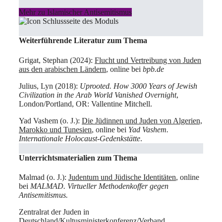
Mehr zu Islamischer Antisemitismus
Weiterführende Literatur zum Thema
Grigat, Stephan (2024):
Flucht und Vertreibung von Juden
aus den arabischen Ländern
, online bei
bpb.de
Julius, Lyn (2018):
Uprooted. How 3000 Years of Jewish
Civilization in the Arab World Vanished Overnight
,
London/Portland, OR: Vallentine Mitchell.
Yad Vashem (o. J.):
Die Jüdinnen und Juden von Algerien,
Marokko und Tunesien
, online bei
Yad Vashem.
Internationale Holocaust-Gedenkstätte
.
Unterrichtsmaterialien zum Thema
Malmad (o. J.):
Judentum und Jüdische Identitäten
, online
bei
MALMAD. Virtueller Methodenkoffer gegen
Antisemitismus.
Zentralrat der Juden in
Deutschland/Kultusministerkonferenz/Verband