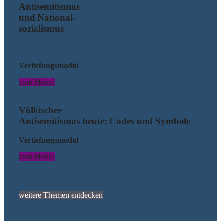
Antisemitismus
und National-
sozialismus
Vertiefungsmodul
zum Modul
Völkischer
Antisemitismus heute: Codes und Symbole
Vertiefungsmodul
zum Modul
weitere Themen entdecken