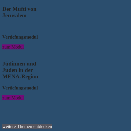
Der Mufti von
Jerusalem
Vertiefungsmodul
zum Modul
Jüdinnen und
Juden in der
MENA-Region
Vertiefungsmodul
zum Modul
weitere Themen entdecken